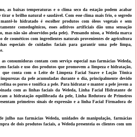
o, as baixas temperaturas e o clima seco da estação podem acabar
 tirar o brilho natural e saudável. Com esse clima mais frio, o segredo
mantê-lo hidratado é escolher produtos com óleos vegetais e sem
altamente comedogênicos, esses aditivos artificiais dão uma sensação
, mas não são absorvidos pela pele). Pensando nisso, a Weleda marca
o de cosméticos com ingredientes naturais provenientes de agricultura
nhas especiais de cuidados faciais para garantir uma pele limpa,
e.
 as consumidoras contam com serviço especial nas farmácias Weleda,
gens faciais e uso dos produtos que promovem a limpeza e hidratação,
al
que conta com
o
Leite de Limpeza Facial Suave
e
Loção Tônica
impurezas da pele acumuladas durante o dia, principalmente devido
fina os poros e tonifica a pele. Para hidratar e manter a pele jovem a
binada com as linhas faciais da Weleda,
Linha Facial Hidratante de
scam a hidratação equilibrada da pele,
Linha Redutora de Primeiros
sentam primeiros sinais de expressão e a linha
Facial Firmadora de
de julho nas farmácias Weleda, unidades de manipulação, farmácias
mpra de dois produtos faciais, a Weleda presenteia os clientes com um