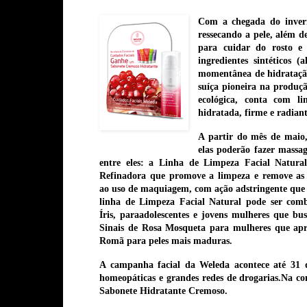
Com a chegada do invern
ressecando a pele, além de
para cuidar do rosto e 
ingredientes sintéticos (
momentânea de hidratação
suíça pioneira na produçã
ecológica, conta com li
hidratada, firme e radiant
A partir do mês de maio,
elas poderão fazer massa
entre eles: a
Linha de Limpeza Facial Natur
Refinadora
que promove a limpeza e remove as 
ao uso de maquiagem, com ação adstringente que re
linha de Limpeza Facial Natural pode ser com
Íris,
para
adolescentes e jovens mulheres que bu
Sinais de Rosa Mosqueta
para mulheres que apre
Romã
para peles mais maduras.
A campanha facial da Weleda acontece até 31 
homeopáticas e grandes redes de drogarias.Na co
Sabonete Hidratante Cremoso.