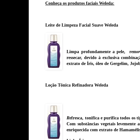
Conheça os produtos faciais Weleda:
Leite de Limpeza Facial Suave Weleda
Limpa profundamente a pele, remove
ressecar, devido à exclusiva combinaç
extrato de Íris, óleo de Gergelim, Joj
Loção Tônica Refinadora Weleda
R
efresca, tonifica e purifica todos o
Com substâncias vegetais levemente ad
enriquecida com extrato de Hamamélis, 