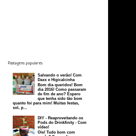
Postagens populares
Salvando o verão! Com
Daxx e Higicalcinha
Bom dia queridos! Bom
dia 2016! Como passaram
de fim de ano? Espero
que tenha sido tão bom
quanto foi para mim! Muitas festas,
sol, p...
DIY - Reaproveitando os
Pods do Drinkfinity - Com
vídeo!
Oie! Tudo bom com