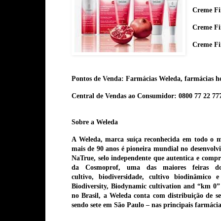
Creme Fi
Creme Fi
Creme Fi
Pontos de Venda: Farmácias Weleda, farmácias ho
Central de Vendas ao Consumidor: 0800 77 22 777
Sobre a Weleda
A Weleda, marca suíça reconhecida em todo o m
mais de 90 anos é pioneira mundial no desenvolvi
NaTrue, selo independente que autentica e compr
da Cosmoprof, uma das maiores feiras do
cultivo
,
biodiversidade
, cultivo
biodinâmico
e
Biodiversity, Biodynamic cultivation and “km 0”
no Brasil, a Weleda conta com distribuição de se
sendo sete em São Paulo – nas principais farmácia