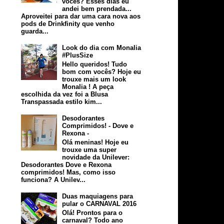
vocês? Esses dias eu
andei bem prendada...
Aproveitei para dar uma cara nova aos
pods de Drinkfinity que venho
guarda...
Look do dia com Monalia
#PlusSize
Hello queridos! Tudo
bom com vocês? Hoje eu
trouxe mais um look
Monalia ! A peça
escolhida da vez foi a Blusa
Transpassada estilo kim...
Desodorantes
Comprimidos! - Dove e
Rexona -
Olá meninas! Hoje eu
trouxe uma super
novidade da Unilever:
Desodorantes Dove e Rexona
comprimidos! Mas, como isso
funciona? A Unilev...
Duas maquiagens para
pular o CARNAVAL 2016
Olá! Prontos para o
carnaval? Todo ano