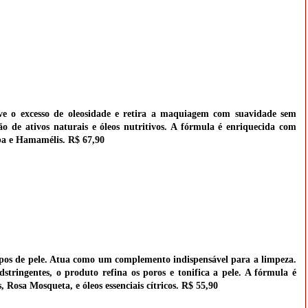
 o excesso de oleosidade e retira a maquiagem com suavidade sem
ão de ativos naturais e óleos nutritivos. A fórmula é enriquecida com
oba e Hamamélis.
R$ 67,90
s tipos de pele. Atua como um complemento indispensável para a limpeza.
stringentes, o produto refina os poros e tonifica a pele. A fórmula é
Rosa Mosqueta, e óleos essenciais cítricos.
R$ 55,90