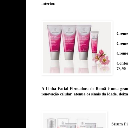
interior.
Creme 
Creme 
Creme 
Contor
73,90
A
Linha Facial
Firmadora de
Romã
é uma grand
renovação celular, atenua os sinais da idade, deix
Sérum Fi