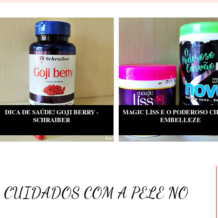
DICA DE SAÚDE! GOJI BERRY -
MAGIC LISS E O PODEROSO CH
SCHRAIBER
EMBELLEZE
 CUIDADOS COM A PELE NO