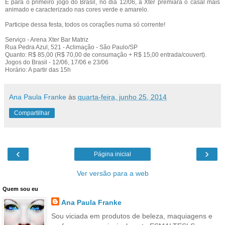
E para o primeiro jogo do Brasil, no dia 12/06, a Xter premiará o casal mais
animado e caracterizado nas cores verde e amarelo.
Participe dessa festa, todos os corações numa só corrente!
Serviço - Arena Xter Bar Matriz
Rua Pedra Azul, 521 - Aclimação - São Paulo/SP
Quanto: R$ 85,00 (R$ 70,00 de consumação + R$ 15,00 entrada/couvert).
Jogos do Brasil - 12/06, 17/06 e 23/06
Horário: A partir das 15h
Ana Paula Franke
às
quarta-feira, junho 25, 2014
Compartilhar
‹
›
Página inicial
Ver versão para a web
Quem sou eu
Ana Paula Franke
Sou viciada em produtos de beleza, maquiagens e