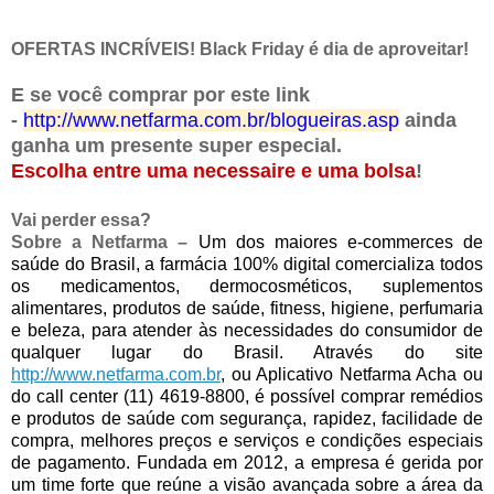
OFERTAS INCRÍVEIS! Black Friday é dia de aproveitar!
E se você comprar por este link
-
http://www.netfarma.com.br/blogueiras.asp
ainda
ganha um presente super especial.
Escolha entre uma necessaire e uma bolsa
!
Vai perder essa?
Sobre
a
Netfarma
–
Um
dos
maiores
e-commerces
de
saúde
do
Brasil,
a
farmácia
100%
digital
comercializa
todos
os
medicamentos,
dermocosméticos,
suplementos
alimentares,
produtos
de
saúde,
fitness,
higiene,
perfumaria
e
beleza,
para
atender
às
necessidades
do
consumidor
de
qualquer
lugar
do
Brasil.
Através
do
site
http://www.netfarma.com.br
,
ou
Aplicativo
Netfarma
Acha
ou
do
call
center
(11)
4619-8800,
é
possível
comprar
remédios
e
produtos
de
saúde
com
segurança,
rapidez,
facilidade
de
compra,
melhores
preços
e
serviços
e
condições
especiais
de
pagamento.
Fundada
em
2012,
a
empresa
é
gerida
por
um
time
forte
que
reúne
a
visão
avançada
sobre
a
área
da